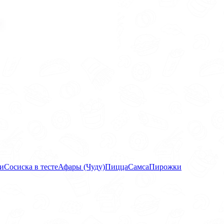
и
Сосиска в тесте
Афары (Чуду)
Пицца
Самса
Пирожки