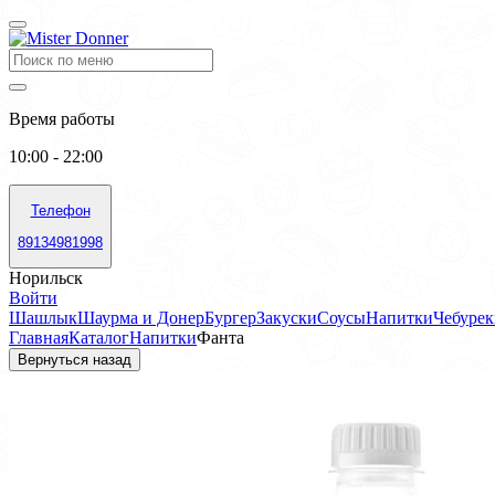
Время работы
10:00 - 22:00
Телефон
89134981998
Норильск
Войти
Шашлык
Шаурма и Донер
Бургер
Закуски
Соусы
Напитки
Чебурек
Главная
Каталог
Напитки
Фанта
Вернуться назад