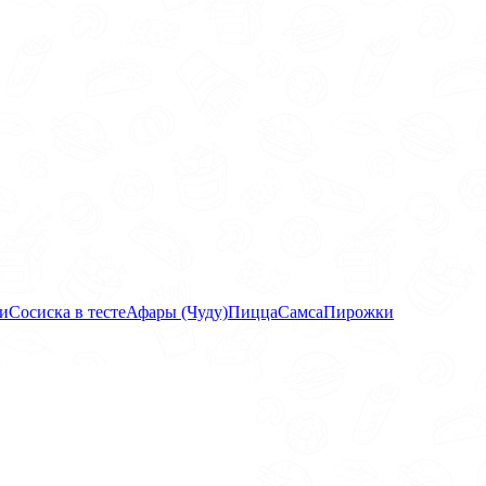
и
Сосиска в тесте
Афары (Чуду)
Пицца
Самса
Пирожки