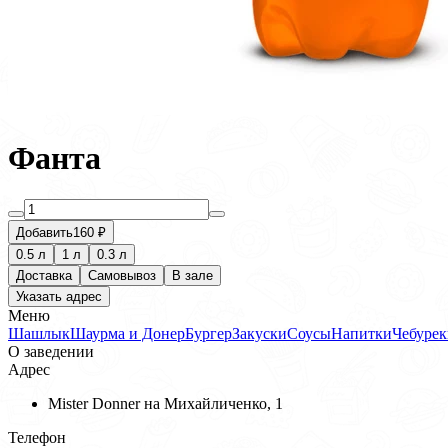
Фанта
Добавить
160 ₽
0.5 л
1 л
0.3 л
Доставка
Самовывоз
В зале
Указать адрес
Меню
Шашлык
Шаурма и Донер
Бургер
Закуски
Соусы
Напитки
Чебурек
О заведении
Адрес
Mister Donner на Михайличенко, 1
Телефон